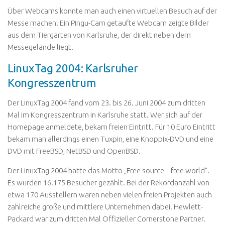
Über Webcams konnte man auch einen virtuellen Besuch auf der
Messe machen. Ein Pingu-Cam getaufte Webcam zeigte Bilder
aus dem Tiergarten von Karlsruhe, der direkt neben dem
Messegelände liegt.
LinuxTag 2004: Karlsruher
Kongresszentrum
Der LinuxTag 2004 fand vom 23. bis 26. Juni 2004 zum dritten
Mal im Kongresszentrum in Karlsruhe statt. Wer sich auf der
Homepage anmeldete, bekam freien Eintritt. Für 10 Euro Eintritt
bekam man allerdings einen Tuxpin, eine Knoppix-DVD und eine
DVD mit FreeBSD, NetBSD und OpenBSD.
Der LinuxTag 2004 hatte das Motto
„Free source – free world“
.
Es wurden 16.175 Besucher gezählt. Bei der Rekordanzahl von
etwa 170 Ausstellern waren neben vielen freien Projekten auch
zahlreiche große und mittlere Unternehmen dabei. Hewlett-
Packard war zum dritten Mal
Offizieller Cornerstone Partner
.