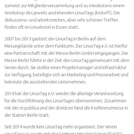
zumeist zur Mitgliederversammlung und zu mindestens einem
Workshop des jeweils anstehenden LinuxTags (Kickoff). Die
diskussions- und arbeitsreichen, aber sehr schönen Treffen
finden oft im Linuxhotel in Essen statt.
2007 bis 2013 gastiert der LinuxTag in Berlin auf dem
Messegelände unter dem Funkturm. Der LinuxTag e.V. ist hierfür
eine Partnerschaft mit der Messe Berlin GmbH eingegangen. Die
Messe Berlin führte in der Zeit den LinuxTag gemeinsam mit dem
Verein durch. Sie stellte einen Projektmanager und Infrastruktur
zur Verfügung, beteiligte sich an Marketing und Pressearbeit und
betreute die ausstellenden Unternehmen.
2014 hat der LinuxTag e.V. wieder die alleinige Verantwortung
für die Durchführung des LinuxTages übernommen. Zusammen
mit der re:publica und der droidcon fand die Konferenzmesse in
der Station Berlin statt.
Seit 2014 wurde kein LinuxTag mehr organisiert. Der Verein
LinuxTag e.V. wurde mit der
German Unix User Group (GUUG)