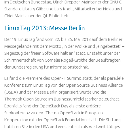
im Deutschen Bundestag, Ulrich Drepper, Maintainer der GNU C
Standard Library Glibc und Lars Knoll, Mitarbeiter bei Nokia und
Chief Maintainer der Qt-Bibliothek.
LinuxTag 2013: Messe Berlin
Der 19. LinuxTag fand vom 22. bis 25. Mai 2013 auf dem Berliner
Messegelände mit dem Motto „In der Wolke und „eingebettet“ –
Siegeszug der freien Software hält an“ statt. Er steht unter der
Schirmherrschaft von Cornelia Rogall-Grothe der Beauftragten
der Bundesregierung für Informationstechnik.
Es fand die Premiere des Open-IT Summit statt, der als parallele
Konferenz zum LinuxTag von der Open Source Business Alliance
(OSBA) und der Messe Berlin organisiert wurde und die
Thematik Open-Source im Businessumfeld stärker beleuchtet.
Ebenfalls fand der OpenStack Day als erste größere
Subkonferenz zu dem Thema OpenStack in Europa in
Kooperation mit der OpenStack Foundation statt. Die Stiftung
hat ihren Sitz in den USA und versteht sich als weltweit tätiges