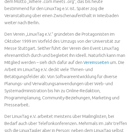
dem Motto „Where .com meets .org“, das bis heute
bestimmend für den LinuxTag e.V. ist. Später zog die
Veranstaltung über einen Zwischenaufenthalt in Wiesbaden
weiter nach Berlin.
Den Verein „LinuxTag e.V.“ gründeten die Protagonisten im
Oktober 1999 im Vorfeld des Umzugs von der Universität zur
Messe Stuttgart. Seither führt der Verein den Event LinuxTag
ehrenamtlich durch und begleitet ihn ideell. Natürlich kann man
Mitglied werden – sieh dich dafür auf den
Vereinsseiten
um. Die
Arbeit im LinuxTag e.V. deckt viele Thmen- und
Betätigungsfelder ab: Von Softwareentwicklung für diverse
Planungs- und Verwaltungsanwendungen über Web- und
Systemadministration bis hin zu Online-Redaktion,
Programmplanung, Community-Beziehungen, Marketing und
Pressearbeit.
Der LinuxTag e.V. arbeitet meistens über Mailinglisten, bei
Bedarf auch über Telefonkonferenzen. Mehrmals im Jahr treffen
sich die LinuxTagler aber in Person; neben dem LinuxTag selbst