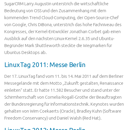
SugarCRM Larry Augustin unterstrich die wirtschaftliche
Bedeutung von OSS und den Zusammenhang mit dem
kommenden Trend Cloud-Computing, der Open-Source-Chef
von Google, Chris DiBona, unterstrich das hohe Fachniveau des
Kongresses, der Kernel-Entwickler Jonathan Corbet gab einen
Ausblick auf den nächsten Linux-Kernel 2.6.35 und Ubuntu-
Begründer Mark Shuttleworth steckte die Wegmarken für
Ubuntus Desktops ab.
LinuxTag 2011: Messe Berlin
Der 17. LinuxTag fand vom 11. bis 14. Mai 2011 auf dem Berliner
Messegelände mit dem Motto „Zukunft gestalten, Renaissance
einleiten“ statt. Er hatte 11.582 Besucher und stand unter der
Schirmherrschaft von Cornelia Rogall-Grothe der Beauftragten
der Bundesregierung für Informationstechnik. Keynotes wurden
gehalten von Wim Coekaerts (Oracle), Bradley Kuhn (Software
Freedom Conservancy) und Daniel Walsh (Red Hat).