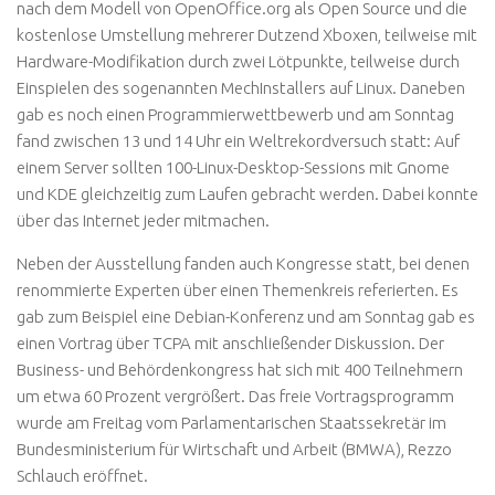
nach dem Modell von OpenOffice.org als Open Source und die
kostenlose Umstellung mehrerer Dutzend Xboxen, teilweise mit
Hardware-Modifikation durch zwei Lötpunkte, teilweise durch
Einspielen des sogenannten MechInstallers auf Linux. Daneben
gab es noch einen Programmierwettbewerb und am Sonntag
fand zwischen 13 und 14 Uhr ein Weltrekordversuch statt: Auf
einem Server sollten 100-Linux-Desktop-Sessions mit Gnome
und KDE gleichzeitig zum Laufen gebracht werden. Dabei konnte
über das Internet jeder mitmachen.
Neben der Ausstellung fanden auch Kongresse statt, bei denen
renommierte Experten über einen Themenkreis referierten. Es
gab zum Beispiel eine Debian-Konferenz und am Sonntag gab es
einen Vortrag über TCPA mit anschließender Diskussion. Der
Business- und Behördenkongress hat sich mit 400 Teilnehmern
um etwa 60 Prozent vergrößert. Das freie Vortragsprogramm
wurde am Freitag vom Parlamentarischen Staatssekretär im
Bundesministerium für Wirtschaft und Arbeit (BMWA), Rezzo
Schlauch eröffnet.