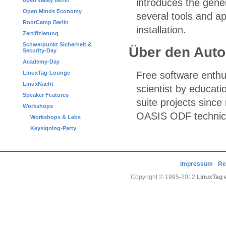
introduces the gener
open valley berlin
Open Minds Economy
several tools and a
RootCamp Berlin
installation.
Zertifizierung
Schwerpunkt Sicherheit &
Über den Auto
Security-Day
Academy-Day
Free software enthu
LinuxTag-Lounge
LinuxNacht
scientist by educati
Speaker Features
suite projects sinc
Workshops
OASIS ODF technic
Workshops & Labs
Keysigning-Party
Impressum
Re
Copyright © 1995-2012
LinuxTag e