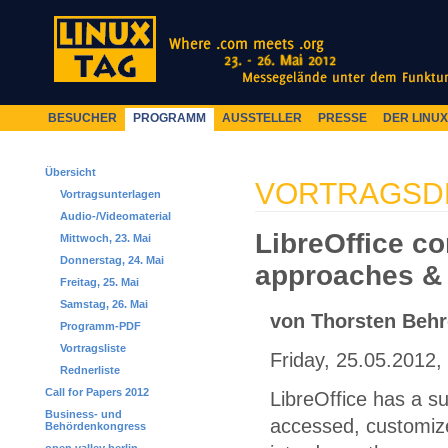
BESUCHER
PROGRAMM
AUSSTELLER
PRESSE
DER LINU
Übersicht
VORTRAGSD
Vortragsunterlagen
Audio-/Videomaterial
LibreOffice co
Mittwoch, 23. Mai
Donnerstag, 24. Mai
approaches & 
Freitag, 25. Mai
Samstag, 26. Mai
von Thorsten Beh
Programm-PDF
Vortragsliste
Friday, 25.05.2012, 
Rednerliste
Call for Papers 2012
LibreOffice has a su
Business- und
accessed, customize
Behördenkongress